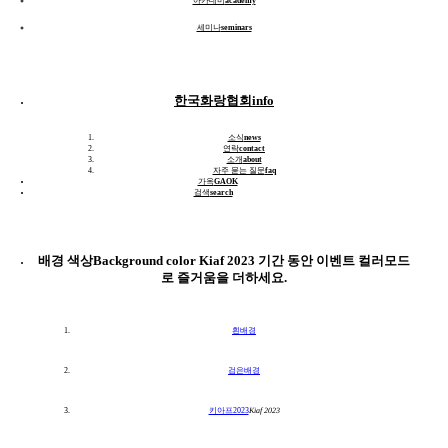
아카데미
academy
세미나
seminars
한국화랑협회
info
소식
news
연락
contact
소개
about
자주 묻는 질문
faq
가옥
GAOK
east
검색
search
search
배경 색상
Background color
Kiaf 2023 기간 동안 이벤트 컬러모드
로 즐거움을 더하세요.
흰배경
검은배경
키아프2023
Kiaf 2023