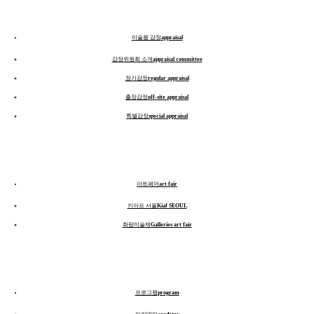
미술품 감정
appraisal
감정위원회 소개
appraisal committee
정기감정
regular appraisal
출장감정
off-site appraisal
특별감정
special appraisal
아트페어
art fair
키아프 서울
Kiaf SEOUL
화랑미술제
Galleries art fair
프로그램
program