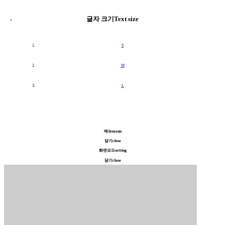
글자 크기
Text size
S
M
L
메뉴
menu
닫기
close
화면모드
setting
닫기
close