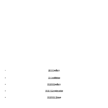
갤러리
gallery
전시
exhibition
회원화랑
gallery
회원가입
registration
회원화랑 맵
map