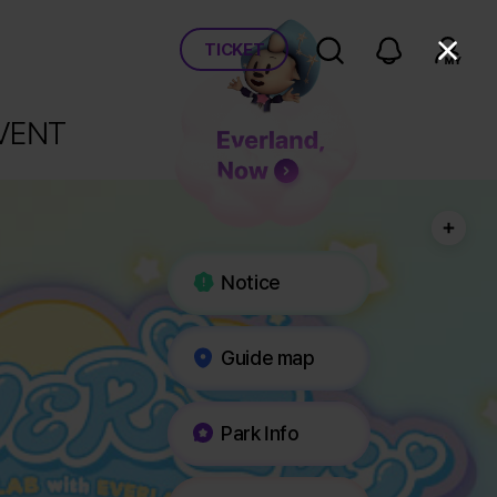
통합 검색
알림
로그인
Close
TICKET
VENT 
Notice
Guide map
Park Info