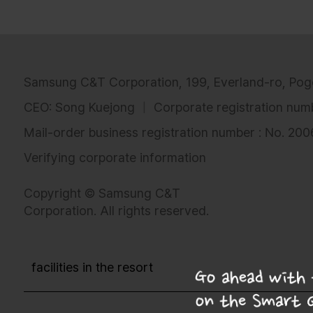
Samsung C&T Corporation, 199, Everland-ro, Pog
CEO: Song Kuejong
Corporate registration nu
Mail-order business registration number : No. 20
Verifying corporate information
Copyright © Samsung C&T
Corporation. All rights reserved.
facilities in the resort
Info/Map의 스마트줄서기 탭에서 스줄을 진행해보세요!
목록보기