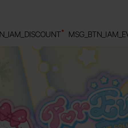
N_IAM_DISCOUNT 
 MSG_BTN_IAM_E